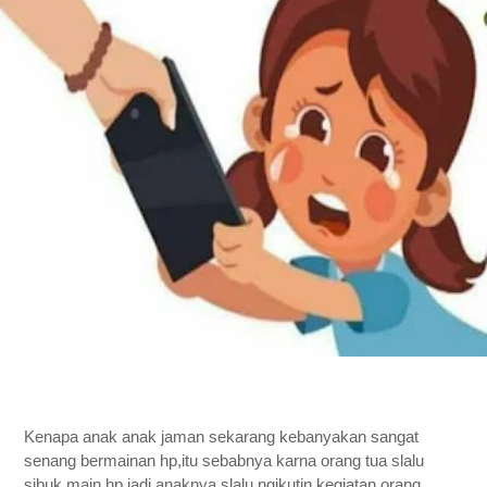
Kenapa anak anak jaman sekarang kebanyakan sangat 
senang bermainan hp,itu sebabnya karna orang tua slalu 
sibuk main hp,jadi anaknya slalu ngikutin kegiatan orang 