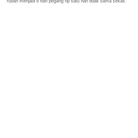
rubah menjadi 6 hari pegang hp satu hari tidak sama sekali.