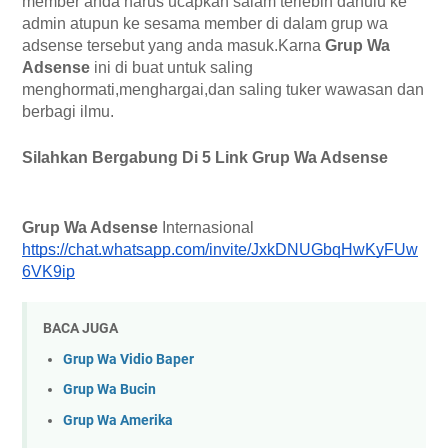
member anda harus ucapkan salam terlebih dahulu ke 
admin atupun ke sesama member di dalam grup wa 
adsense tersebut yang anda masuk.Karna 
Grup Wa
Adsense 
ini di buat untuk saling 
menghormati,menghargai,dan saling tuker wawasan dan 
berbagi ilmu. 
Silahkan Bergabung Di 5 Link Grup Wa Adsense 
Grup Wa Adsense 
Internasional 
https://chat.whatsapp.com/invite/JxkDNUGbqHwKyFUw
6VK9ip
BACA JUGA
Grup Wa Vidio Baper
Grup Wa Bucin
Grup Wa Amerika