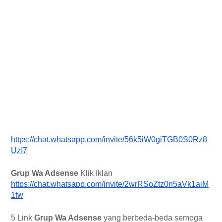
https://chat.whatsapp.com/invite/56k5iW0giTGB0S0Rz8
UzI7
Grup Wa Adsense
 Klik Iklan
https://chat.whatsapp.com/invite/2wrRSoZtz0n5aVk1aiM
1tw
5 Link 
Grup Wa Adsense 
yang berbeda-beda semoga 