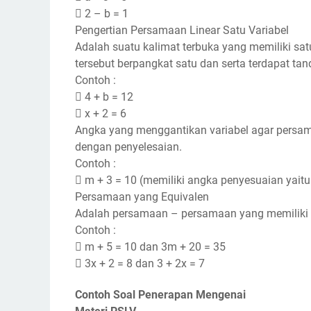
 2 – b = 1
Pengertian Persamaan Linear Satu Variabel
Adalah suatu kalimat terbuka yang memiliki sat
tersebut berpangkat satu dan serta terdapat t
Contoh :
 4 + b = 12
 x + 2 = 6
Angka yang menggantikan variabel agar persa
dengan penyelesaian.
Contoh :
 m + 3 = 10 (memiliki angka penyesuaian yaitu
Persamaan yang Equivalen
Adalah persamaan – persamaan yang memiliki 
Contoh :
 m + 5 = 10 dan 3m + 20 = 35
 3x + 2 = 8 dan 3 + 2x = 7
Contoh Soal Penerapan Mengenai