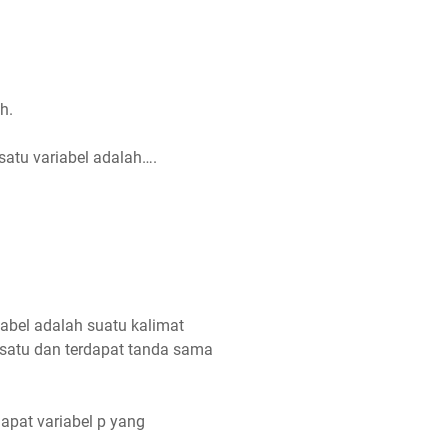
h.
atu variabel adalah….
iabel adalah suatu kalimat
t satu dan terdapat tanda sama
dapat variabel p yang