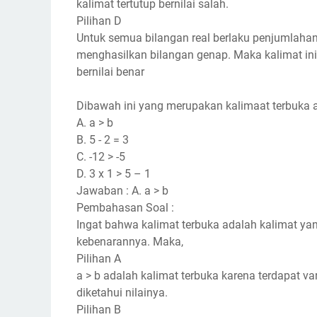
kalimat tertutup bernilai salah.
Pilihan D
Untuk semua bilangan real berlaku penjumlahan
menghasilkan bilangan genap. Maka kalimat ini
bernilai benar
Dibawah ini yang merupakan kalimaat terbuka 
A. a > b
B. 5 - 2 = 3
C. -12 > -5
D. 3 x 1 > 5 – 1
Jawaban : A. a > b
Pembahasan Soal :
Ingat bahwa kalimat terbuka adalah kalimat yan
kebenarannya. Maka,
Pilihan A
a > b adalah kalimat terbuka karena terdapat v
diketahui nilainya.
Pilihan B