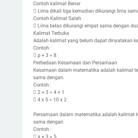
Contoh kalimat Benar
 Lima dikali tiga kemudian dikurangi lima sa
Contoh Kalimat Salah
 Lima belas dikurangi empat sama dengan dua
Kalimat Terbuka
Adalah kalimat yang belum dapat dinyatakan k
Contoh :
 p + 3 = 8
Perbedaan Kesamaan dan Persamaan
Kesamaan dalam matematika adalah kalimat te
sama dengan.
Contoh :
 2 + 3 = 4 + 1
 4 x 5 = 10 x 2
Persamaan dalam matematika adalah kalimat t
sama dengan.
Contoh :
 a + 3 = 5