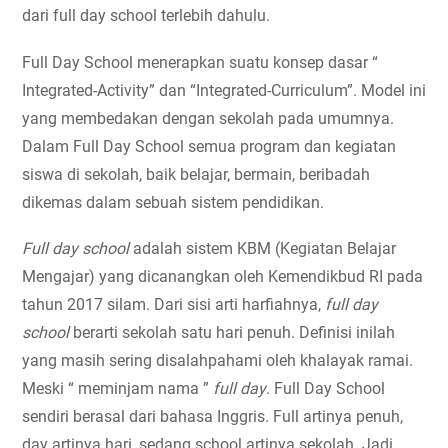
dari full day school terlebih dahulu.
Full Day School menerapkan suatu konsep dasar “ 
Integrated-Activity” dan “Integrated-Curriculum”. Model ini 
yang membedakan dengan sekolah pada umumnya. 
Dalam Full Day School semua program dan kegiatan 
siswa di sekolah, baik belajar, bermain, beribadah 
dikemas dalam sebuah sistem pendidikan.
Full day school 
adalah sistem KBM (Kegiatan Belajar 
Mengajar) yang dicanangkan oleh Kemendikbud RI pada 
tahun 2017 silam. Dari sisi arti harfiahnya, 
full day 
school
 berarti sekolah satu hari penuh. Definisi inilah 
yang masih sering disalahpahami oleh khalayak ramai.
Meski “ meminjam nama ” 
full day
. Full Day School 
sendiri
 berasal dari bahasa Inggris. Full artinya penuh, 
day artinya hari, sedang school artinya sekolah. Jadi 