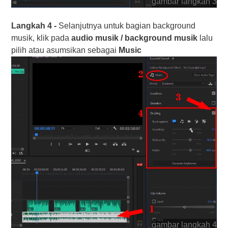
gambar langkah 3
Langkah 4 -
Selanjutnya untuk bagian background
musik, klik pada
audio musik / background musik
lalu
pilih atau asumsikan sebagai
Music
gambar langkah 4