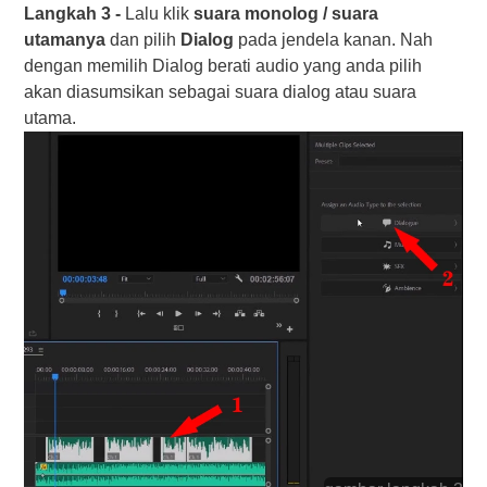
Langkah 3 -
Lalu klik
suara monolog / suara
utamanya
dan pilih
Dialog
pada jendela kanan. Nah
dengan memilih Dialog berati audio yang anda pilih
akan diasumsikan sebagai suara dialog atau suara
utama.