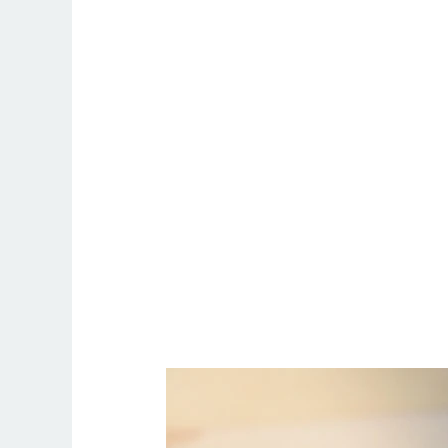
#internet#virusinternet#