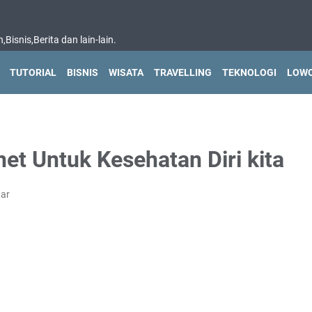
isnis,Berita dan lain-lain.
TUTORIAL
BISNIS
WISATA
TRAVELLING
TEKNOLOGI
LOWO
еt Untuk Kеѕеhаtаn Diri kіtа
ar