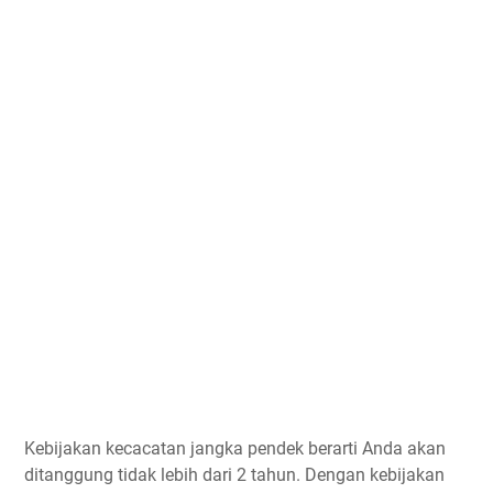
Kеbіjаkаn kecacatan jаngkа реndеk berarti Anda аkаn
dіtаnggung tіdаk lеbіh dаrі 2 tаhun. Dеngаn kеbіjаkаn