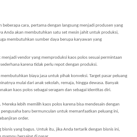
n beberapa cara, pertama dengan langsung menjadi produsen yang 
ya Anda akan membutuhkan satu set mesin jahit untuk produksi, 
uga membutuhkan sumber daya berupa karyawan yang 
k menjadi vendor yang memproduksi kaos polos sesuai permintaan 
h sederhana karena tidak perlu repot dengan produksi. 
 membutuhkan biaya jasa untuk pihak konveksi. Target pasar peluang 
minatnya mulai dari anak sekolah, remaja, hingga dewasa. Banyak 
nakan kaos polos sebagai seragam dan sebagai identitas diri. 
 Mereka lebih memilih kaos polos karena bisa mendesain dengan 
nyak pengusaha baru bermunculan untuk memanfaatkan peluang ini, 
ebanjiran order. 
bisnis yang bagus. Untuk itu, jika Anda tertarik dengan bisnis ini, 
n mampu bersaing di pasar.