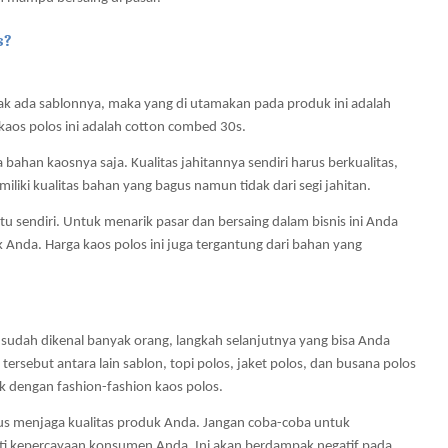
s?
ak ada sablonnya, maka yang di utamakan pada produk ini adalah 
k kaos polos ini adalah cotton combed 30s.
bahan kaosnya saja. Kualitas jahitannya sendiri harus berkualitas, 
liki kualitas bahan yang bagus namun tidak dari segi jahitan. 
itu sendiri. Untuk menarik pasar dan bersaing dalam bisnis ini Anda 
nda. Harga kaos polos ini juga tergantung dari bahan yang 
 sudah dikenal banyak orang, langkah selanjutnya yang bisa Anda 
rsebut antara lain sablon, topi polos, jaket polos, dan busana polos 
ik dengan fashion-fashion kaos polos.
us menjaga kualitas produk Anda. Jangan coba-coba untuk 
i kepercayaan konsumen Anda. Ini akan berdampak negatif pada 