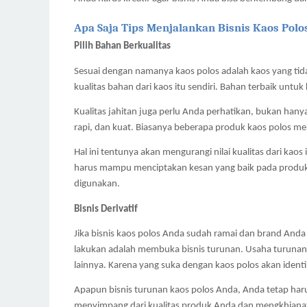
Apa Saja Tips Menjalankan Bisnis Kaos Polo
Pilih Bahan Berkualitas
Sesuai dengan namanya kaos polos adalah kaos yang tid
kualitas bahan dari kaos itu sendiri. Bahan terbaik untu
Kualitas jahitan juga perlu Anda perhatikan, bukan hanya 
rapi, dan kuat. Biasanya beberapa produk kaos polos memi
Hal ini tentunya akan mengurangi nilai kualitas dari kaos 
harus mampu menciptakan kesan yang baik pada produk A
digunakan.
Bisnis Derivatif
Jika bisnis kaos polos Anda sudah ramai dan brand Anda
lakukan adalah membuka bisnis turunan. Usaha turunan te
lainnya. Karena yang suka dengan kaos polos akan ident
Apapun bisnis turunan kaos polos Anda, Anda tetap har
menyimpang dari kualitas produk Anda dan mengkhianat