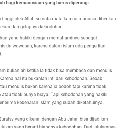
h bagi kemanusiaan yang harus diperangi. 
 tinggi oleh Allah semata-mata karena manusia diberikan 
 keluar dari gelapnya kebodohan.
ohan yang hakiki dengan memahaminya sebagai 
skin wawasan, karena dalam islam ada pengertian 
i.
m bukanlah ketika ia tidak bisa membaca dan menulis 
rena hal itu bukanlah inti dari kebodohan. Sebab 
au menulis bukan karena ia bodoh tapi karena tidak 
atau tidak punya biaya. Tapi kebodohan yang hakiki 
menerima kebenaran islam yang sudah diketahuinya.
uraisy yang dikenal dengan Abu Jahal bisa dijadikan 
julukan yang berarti biangnya kebodohan. Dari julukannya 