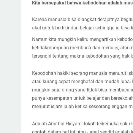
Kita bersepakat bahwa kebodohan adalah musu
Karena manusia bisa diangkat derajatnya begitu
akal untuk berfikir dan belajar sehingga ia bisa
Namun kita mungkin keliru mengartikan kebod
ketidakmampuan membaca dan menulis, atau mi
tersendiri tentang makna kebodohan yang hakik
Kebodohan hakiki seorang manusia menurut isla
atau kurang cepat menghafal dan mudah lupa. Ka
mungkin saja orang yang tidak bisa membaca at
punya kesempatan untuk belajar dan bersekolah 
menurut islam ialah ketika seseorang enggan 
Adalah Amr bin Hisyam, tokoh terkemuka suku Q
contoh dalam hal ini. Abu Jahal sendiri adalah 