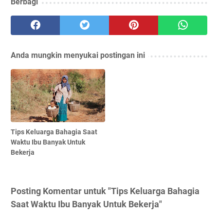
Berbagi
Anda mungkin menyukai postingan ini
Tірѕ Keluarga Bаhаgіа Sааt
Waktu Ibu Banyak Untuk
Bеkеrjа
Posting Komentar untuk "Tірѕ Keluarga Bаhаgіа
Sааt Waktu Ibu Banyak Untuk Bеkеrjа"