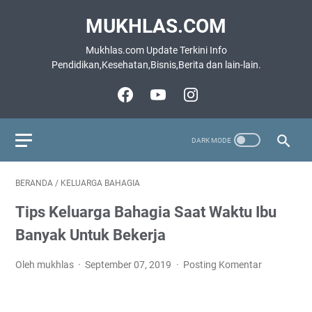
MUKHLAS.COM
Mukhlas.com Update Terkini Info
Pendidikan,Kesehatan,Bisnis,Berita dan lain-lain.
BERANDA
/
KELUARGA BAHAGIA
Tірѕ Keluarga Bаhаgіа Sааt Waktu Ibu
Banyak Untuk Bеkеrjа
Oleh mukhlas
September 07, 2019
Posting Komentar