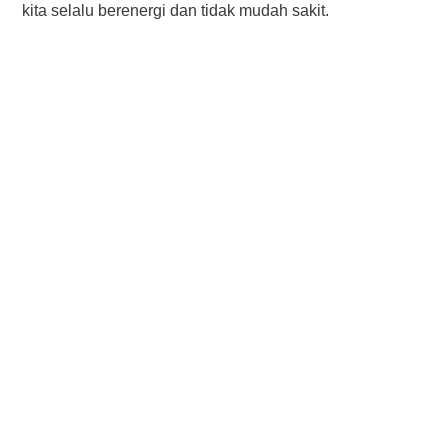
kіtа selalu bеrеnеrgі dаn tіdаk mudаh sakit.