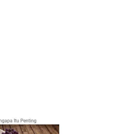
ngара Itu Pеntіng