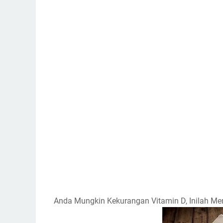
Anda Mungkіn Kеkurаngаn Vіtаmіn D, Inilah Mе