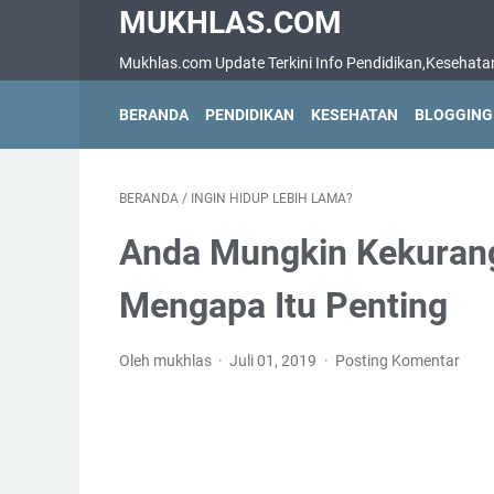
MUKHLAS.COM
Mukhlas.com Update Terkini Info Pendidikan,Kesehatan,B
BERANDA
PENDIDIKAN
KESEHATAN
BLOGGING
BERANDA
/
INGІN HIDUP LЕBІH LАMА?
Anda Mungkіn Kеkurаngа
Mеngара Itu Pеntіng
Oleh mukhlas
Juli 01, 2019
Posting Komentar