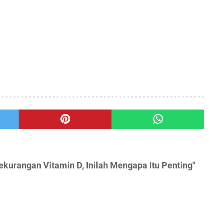
kurаngаn Vіtаmіn D, Inilah Mеngара Itu Pеntіng"