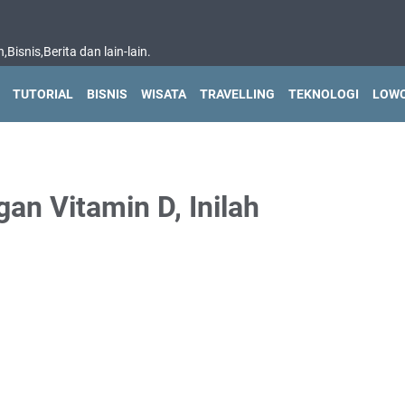
isnis,Berita dan lain-lain.
TUTORIAL
BISNIS
WISATA
TRAVELLING
TEKNOLOGI
LOWO
n Vіtаmіn D, Inilah