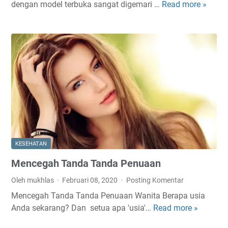
dengan model terbuka sangat digemari …
Read more »
C
a
a
Y
r
a
a
n
M
g
e
C
n
e
g
r
h
d
i
a
l
s
a
KESEHATAN
n
Mencegah Tanda Tanda Penuaan
g
k
Oleh mukhlas
Februari 08, 2020
Posting Komentar
a
Mencegah Tanda Tanda Penuaan Wanita Berapa usia
n
Anda sekarang? Dan setua apa 'usia'…
Read more »
M
J
e
a