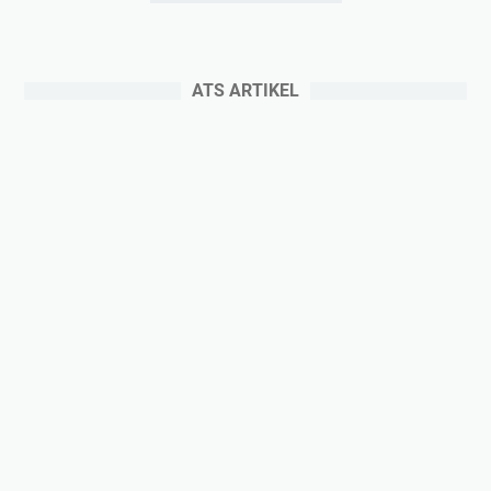
u
a
a
ATS ARTIKEL
n