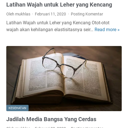
Latihan Wajah untuk Leher yang Kencang
h
a
Oleh mukhlas
Februari 11, 2020
Posting Komentar
n
Latihan Wajah untuk Leher yang Kencang Otot-otot
u
wajah akan kehilangan elastisitasnya seir…
Read more »
L
n
a
t
t
u
i
k
h
D
a
i
n
a
W
r
a
e
j
a
h
KESEHATAN
u
Jadilah Media Bangsa Yang Cerdas
n
t