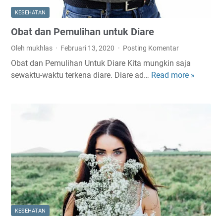
i
V
d
KESEHATAN
i
a
Obat dan Pemulihan untuk Diare
t
p
a
a
Oleh mukhlas
Februari 13, 2020
Posting Komentar
m
t
Obat dan Pemulihan Untuk Diare Kita mungkin saja
i
sewaktu-waktu terkena diare. Diare ad…
Read more »
O
n
b
D
a
t
d
a
n
P
e
m
u
l
KESEHATAN
i