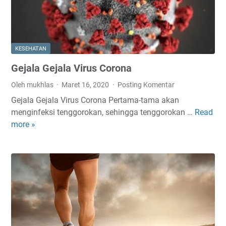
KESEHATAN
Gejala Gejala Virus Corona
Oleh mukhlas
Maret 16, 2020
Posting Komentar
Gejala Gejala Virus Corona Pertama-tama akan
menginfeksi tenggorokan, sehingga tenggorokan …
Read
G
more »
e
j
a
l
a
G
e
j
a