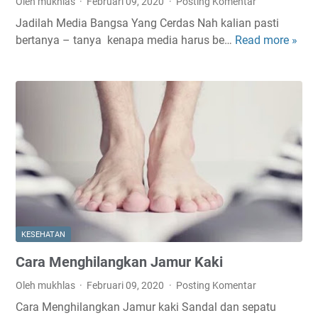
Oleh mukhlas
Februari 09, 2020
Posting Komentar
u
Jadilah Media Bangsa Yang Cerdas Nah kalian pasti
k
bertanya – tanya kenapa media harus be…
Read more »
J
L
a
e
d
h
i
e
l
r
a
y
h
a
M
n
e
g
d
K
i
e
a
n
KESEHATAN
B
c
Cara Menghilangkan Jamur Kaki
a
a
n
n
Oleh mukhlas
Februari 09, 2020
Posting Komentar
g
g
Cara Menghilangkan Jamur kaki Sandal dan sepatu
s