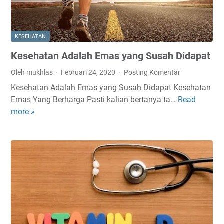
l
a
V
KESEHATAN
i
Kesehatan Adalah Emas yang Susah Didapat
r
u
Oleh mukhlas
Februari 24, 2020
Posting Komentar
s
Kesehatan Adalah Emas yang Susah Didapat Kesehatan
C
Emas Yang Berharga Pasti kalian bertanya ta…
Read
K
o
more »
e
r
s
o
e
n
h
a
a
t
a
n
A
d