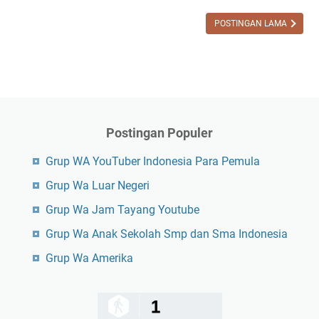
n
m
c
POSTINGAN LAMA
u
e
r
g
K
a
a
h
k
T
i
a
Postingan Populer
n
Grup WA YouTuber Indonesia Para Pemula
d
a
Grup Wa Luar Negeri
T
Grup Wa Jam Tayang Youtube
a
n
Grup Wa Anak Sekolah Smp dan Sma Indonesia
d
Grup Wa Amerika
a
P
e
1
n