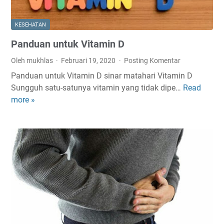
a
l
KESEHATAN
a
Panduan untuk Vitamin D
h
E
Oleh mukhlas
Februari 19, 2020
Posting Komentar
m
Panduan untuk Vitamin D sinar matahari Vitamin D
a
Sungguh satu-satunya vitamin yang tidak dipe…
Read
P
s
more »
a
y
n
a
d
n
u
g
a
S
n
u
u
s
n
a
t
h
u
D
k