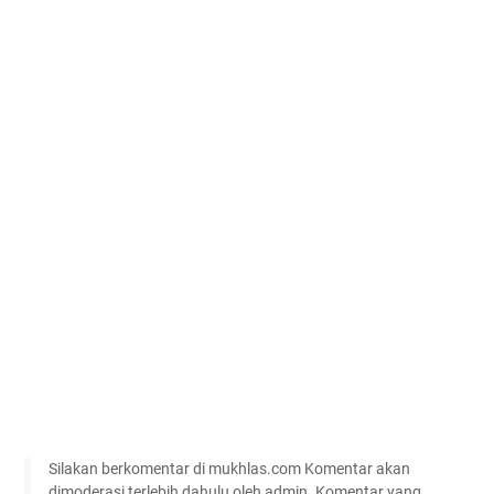
Silakan berkomentar di mukhlas.com Komentar akan
dimoderasi terlebih dahulu oleh admin. Komentar yang