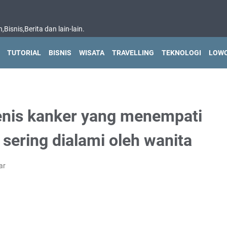
isnis,Berita dan lain-lain.
TUTORIAL
BISNIS
WISATA
TRAVELLING
TEKNOLOGI
LOWO
jenis kanker yang menempati
 sering dialami oleh wanita
ar