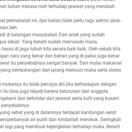
an kalian merasa risih terhadap jerawat yang merubah
l permasalah ini, dan kalian tidak perlu ragu admin akan
aman deh.
adi di kalangan masyarakat, Dari anak yang sudah
us sekali. Yang berarti sudah memasuki masa.
arus di jaga tubuh kita secara baik baik. Oleh sebab kita
ngan cara yang benar dan bahan yang di pakai juga benar
erawat itu penyebabnya sangat banyak. Dari mulai makanan
 yang sembarangan dan jarang mencuci muka serta stress
di mukanya itu tidak percaya diri jika berhadapan dengan
itu bisa juga terjadi karena keturunan dari anggota
galami dan terhindar dari jerawat serta kulit yang kusam
n penyebabnya.
yang sehat yang di dalamnya terdapat kandungan serat
memperbanyak air putih dan hindarilah merokok. Seringkali
uh lagi yang membuat kejengkelan terhadap muka. Berarti