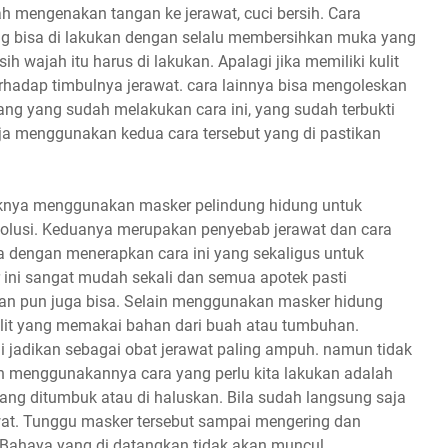
h mengenakan tangan ke jerawat, cuci bersih. Cara
ng bisa di lakukan dengan selalu membersihkan muka yang
ih wajah itu harus di lakukan. Apalagi jika memiliki kulit
erhadap timbulnya jerawat. cara lainnya bisa mengoleskan
g yang sudah melakukan cara ini, yang sudah terbukti
a menggunakan kedua cara tersebut yang di pastikan
baiknya menggunakan masker pelindung hidung untuk
polusi. Keduanya merupakan penyebab jerawat dan cara
a dengan menerapkan cara ini yang sekaligus untuk
ini sangat mudah sekali dan semua apotek pasti
tuan pun juga bisa. Selain menggunakan masker hidung
ulit yang memakai bahan dari buah atau tumbuhan.
i jadikan sebagai obat jerawat paling ampuh. namun tidak
gin menggunakannya cara yang perlu kita lakukan adalah
ng ditumbuk atau di haluskan. Bila sudah langsung saja
wat. Tunggu masker tersebut sampai mengering dan
. Bahaya yang di datangkan tidak akan muncul.