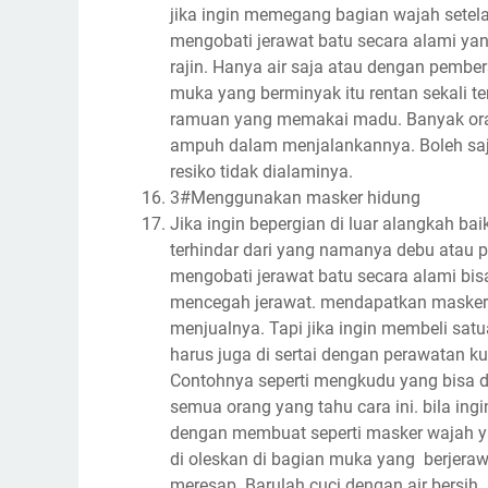
jika ingin memegang bagian wajah setela
mengobati jerawat batu secara alami ya
rajin. Hanya air saja atau dengan pembers
muka yang berminyak itu rentan sekali t
ramuan yang memakai madu. Banyak oran
ampuh dalam menjalankannya. Boleh saj
resiko tidak dialaminya.
3#Menggunakan masker hidung
Jika ingin bepergian di luar alangkah 
terhindar dari yang namanya debu atau 
mengobati jerawat batu secara alami bis
mencegah jerawat. mendapatkan masker 
menjualnya. Tapi jika ingin membeli sa
harus juga di sertai dengan perawatan k
Contohnya seperti mengkudu yang bisa d
semua orang yang tahu cara ini. bila in
dengan membuat seperti masker wajah ya
di oleskan di bagian muka yang berjera
meresap. Barulah cuci dengan air bersih