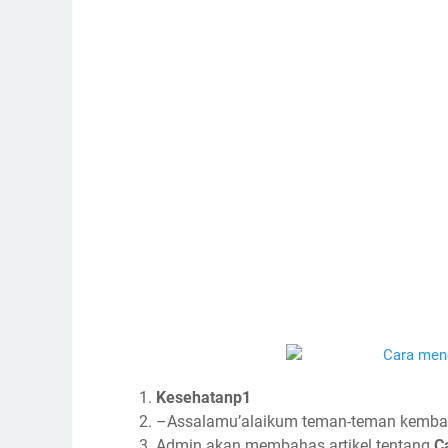
Kesehatanp1
–Assalamu’alaikum teman-teman kembali l
Admin akan membahas artikel tentang
C