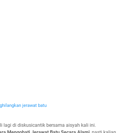
agi di diskusicantik bersama aisyah kali ini.
ara Mengobati Jerawat Batu Secara Alami
, pasti kalian